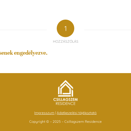
1
HOZZÁSZÓLÁS
senek engedélyezve.
Impresszum
|
Adatkezelési tájékoztató
Copyright © – 2025 – Csillagszem Residence