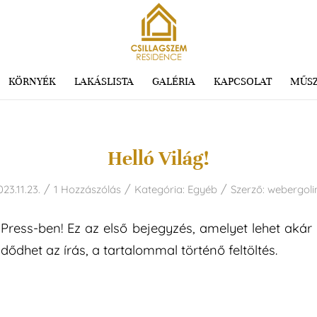
KÖRNYÉK
LAKÁSLISTA
GALÉRIA
KAPCSOLAT
MŰSZ
Helló Világ!
/
/
/
023.11.23.
1 Hozzászólás
Kategória:
Egyéb
Szerző:
webergoli
ress-ben! Ez az első bejegyzés, amelyet lehet akár
zdődhet az írás, a tartalommal történő feltöltés.