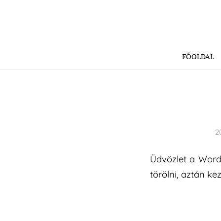
FŐOLDAL
2
Üdvözlet a WordP
törölni, aztán ke